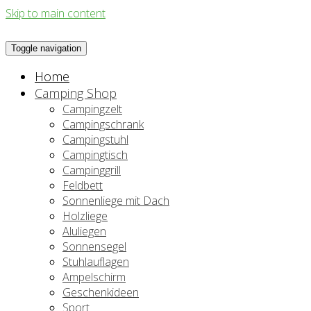
Skip to main content
Toggle navigation
Home
Camping Shop
Campingzelt
Campingschrank
Campingstuhl
Campingtisch
Campinggrill
Feldbett
Sonnenliege mit Dach
Holzliege
Aluliegen
Sonnensegel
Stuhlauflagen
Ampelschirm
Geschenkideen
Sport