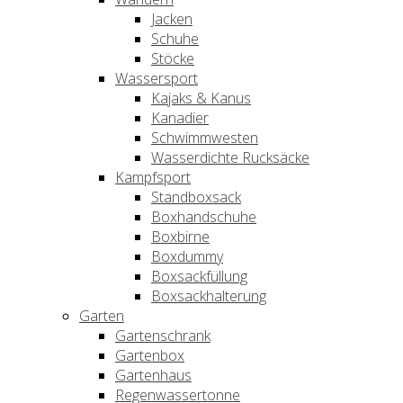
Jacken
Schuhe
Stöcke
Wassersport
Kajaks & Kanus
Kanadier
Schwimmwesten
Wasserdichte Rucksäcke
Kampfsport
Standboxsack
Boxhandschuhe
Boxbirne
Boxdummy
Boxsackfüllung
Boxsackhalterung
Garten
Gartenschrank
Gartenbox
Gartenhaus
Regenwassertonne