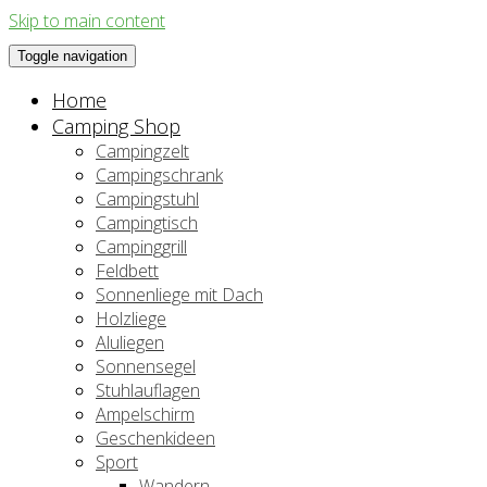
Skip to main content
Toggle navigation
Home
Camping Shop
Campingzelt
Campingschrank
Campingstuhl
Campingtisch
Campinggrill
Feldbett
Sonnenliege mit Dach
Holzliege
Aluliegen
Sonnensegel
Stuhlauflagen
Ampelschirm
Geschenkideen
Sport
Wandern