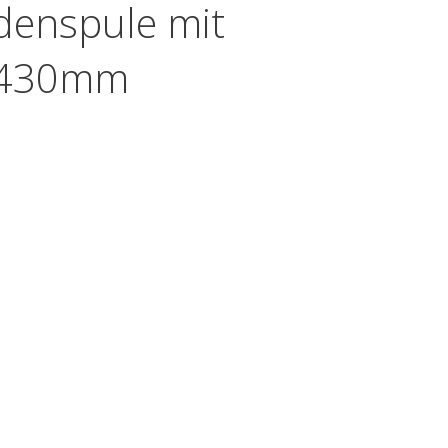
adenspule mit
s 430mm