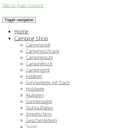
Skip to main content
Toggle navigation
Home
Camping Shop
Campingzelt
Campingschrank
Campingstuhl
Campingtisch
Campinggrill
Feldbett
Sonnenliege mit Dach
Holzliege
Aluliegen
Sonnensegel
Stuhlauflagen
Ampelschirm
Geschenkideen
Sport