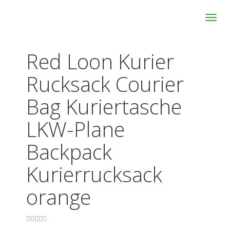
Skip
Toggl
to
navig
main
content
Red Loon Kurier
Rucksack Courier
Bag Kuriertasche
LKW-Plane
Backpack
Kurierrucksack
orange